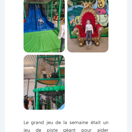
Descente du
Une jolie
toboggan de
princesse
Womba
Acrobaties
diverses
Le grand jeu de la semaine était un
jeu de piste géant pour aider