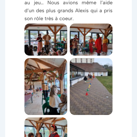
au jeu… Nous avions même l’aide
d’un des plus grands Alexis qui a pris
Découverte de
son rôle très à coeur.
Pinnochio, du
Arrivée de
petit Chaperon
Blanche-Neige
Rouge et du
et du Chat
vilain petit
Botté
canard et de
l’un des trois
petits cochons
Temps de pose
pour le chat
Parcours sportif
Botté qui ne
du vilain petit
cesse de
canard
s’admirer
Danse de joie